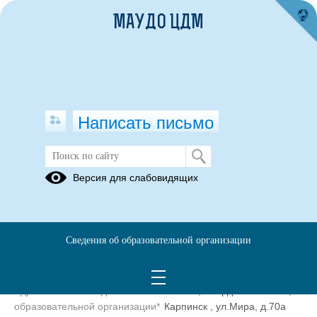
МАУДО ЦДМ
Написать письмо
Контакты
Версия для слабовидящих
Муниципальное автономное учреждение дополнительного
образования Центр детей и молодёжи
Сведения об образовательной организации
Сокращенное наименование
МАУДО ЦДМ
образовательной организации*
Адрес местонахождения
624930, Свердловская обл, г.
образовательной организации*
Карпинск , ул.Мира, д.70а