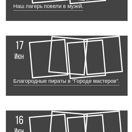
Наш лагерь повели в музей.
17
Июн
Благородные пираты в "Городе мастеров".
16
Июн