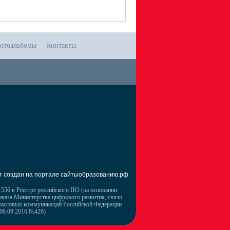
отоальбомы
Контакты
т создан на портале сайтыобразованию.рф
556 в Реестре российского ПО (на основании
иказа Министерства цифрового развития, связи
массовых коммуникаций Российской Федерации
 06.09.2016 №426)