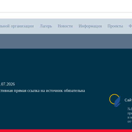
ельной организации
Лагерь
Новости
Информация
Проекты
Ф
.07.2026
тивная прямая ссылка на источник обязательна
Сай
№1
пр
и 
от