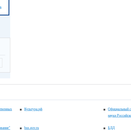
а
ственных
Культура.рф
Официальный с
науки Российск
ование"
bus.gov.ru
БДД