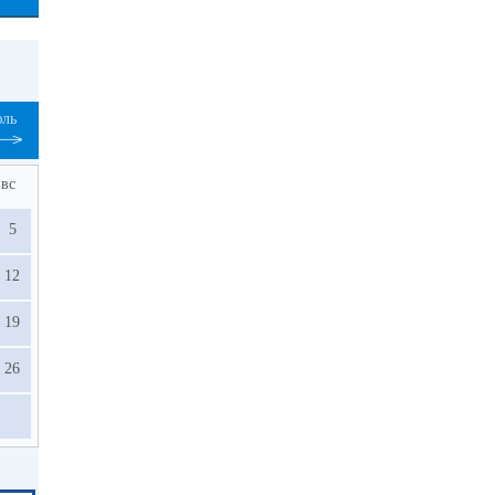
ль
вс
5
12
19
26