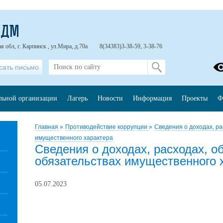
ЦДМ
 обл, г. Карпинск , ул.Мира, д.70а
8(34383)3-38-59, 3-38-76
сать письмо
ельной организации
Лагерь
Новости
Информация
Проекты
Ф
Главная
»
Противодействие коррупции
»
Сведения о доходах, ра
имущественного характера
Сведения о доходах, расходах, о
обязательствах имущественного 
05.07.2023