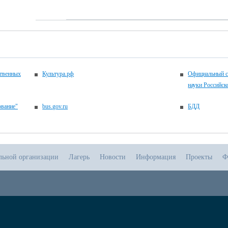
ственных
Культура.рф
Официальный с
науки Российск
ование"
bus.gov.ru
БДД
ельной организации
Лагерь
Новости
Информация
Проекты
Ф