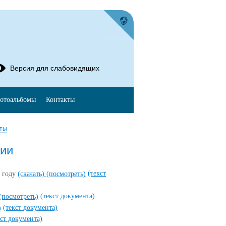
Версия для слабовидящих
отоальбомы
Контакты
ты
ции
(текст
у году
(скачать)
(посмотреть)
(текст документа)
(посмотреть)
(текст документа)
)
кст документа)