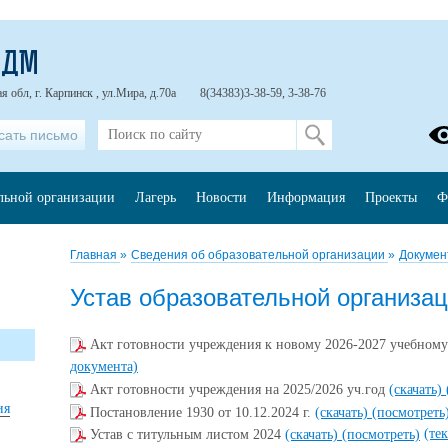
ЦДМ
 обл, г. Карпинск , ул.Мира, д.70а
8(34383)3-38-59, 3-38-76
сать письмо
ельной организации
Лагерь
Новости
Информация
Проекты
Ф
Главная
»
Сведения об образовательной организации
»
Докумен
Устав образовательной организа
Акт готовности учреждения к новому 2026-2027 учебном
документа)
Акт готовности учреждения на 2025/2026 уч.год
(скачать)
ия
Постановление 1930 от 10.12.2024 г.
(скачать)
(посмотреть
(те
Устав с титульным листом 2024
(скачать)
(посмотреть)