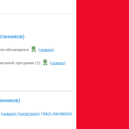
танников)
ения обучающихся
(скачать)
аиельной программе (1)
(скачать)
анников)
(текст документа)
(скачать)
(посмотреть)